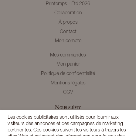
Printemps - Été 2026
Collaboration
À propos
Contact
Mon compte
Mes commandes
Mon panier
Politique de confidentialité
Mentions légales
CGV
Nous suivre
Instagram
Les cookies publicitaires sont utilisés pour fournir aux
visiteurs des annonces et des campagnes de marketing
Newsletter
pertinentes. Ces cookies suivent les visiteurs à travers les