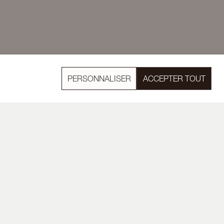
PERSONNALISER
ACCEPTER TOUT
LIENT
RETOUR
vparis.com
Faire une demande dans
endredi
un délai de 14 jours après
8h00
réception de la commande