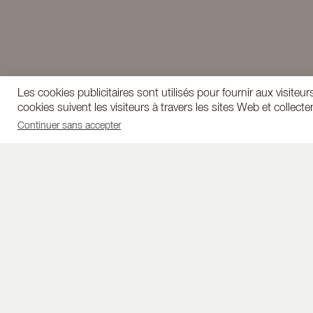
Les cookies publicitaires sont utilisés pour fournir aux visi
cookies suivent les visiteurs à travers les sites Web et colle
Continuer sans accepter
FABRICATION
LI
FRANÇAISE
Livraison 
Les chemises Andrea Lev
métropoli
sont réalisées en popeline
24
de coton d'Italie, dans un