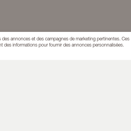
teurs des annonces et des campagnes de marketing pertinentes. Ces
ctent des informations pour fournir des annonces personnalisées.
VRAISON
PAIEMENT SÉCURISÉ
SERVICE C
gratuite en France
VISA, Mastercard
contact@andreale
taine à partir de
Du lundi au v
0€ d'achat
9h30 – 1