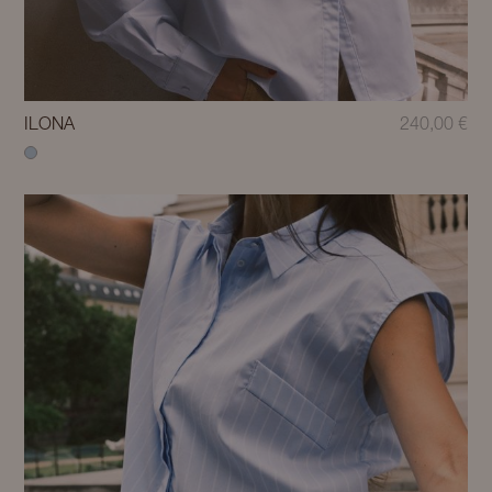
ILONA
240,00
€