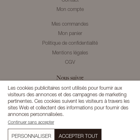
Contact
Mon compte
Mes commandes
Mon panier
Politique de confidentialité
Mentions légales
CGV
Nous suivre
Instagram
Les cookies publicitaires sont utilisés pour fournir aux
visiteurs des annonces et des campagnes de marketing
Newsletter
pertinentes. Ces cookies suivent les visiteurs à travers les
sites Web et collectent des informations pour fournir des
annonces personnalisées.
Continuer sans accepter
Andrea Lev Paris - Tous droits réservés 2025
PERSONNALISER
ACCEPTER TOUT
Crédits
Gestion des cookies