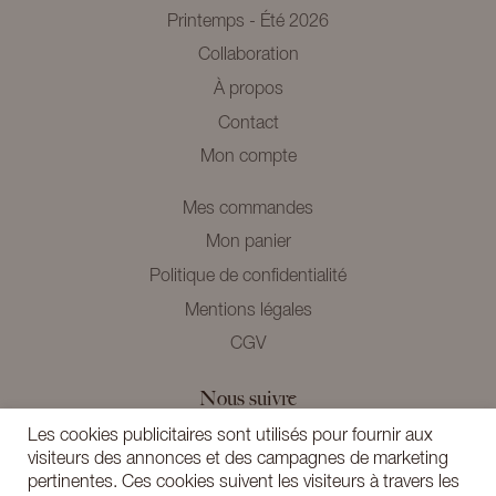
Printemps - Été 2026
Collaboration
À propos
Contact
Mon compte
Mes commandes
Mon panier
Politique de confidentialité
Mentions légales
CGV
Nous suivre
Instagram
Les cookies publicitaires sont utilisés pour fournir aux
visiteurs des annonces et des campagnes de marketing
Newsletter
pertinentes. Ces cookies suivent les visiteurs à travers les